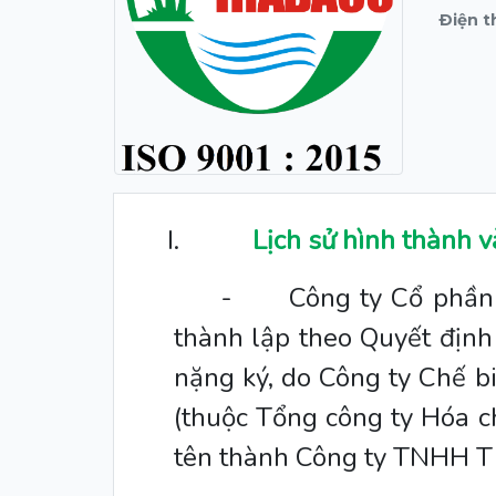
Ðiện t
I.
Lịch sử hình thành v
-
Công ty Cổ phần 
thành lập theo Quyết địn
nặng ký, do Công ty Chế b
(thuộc Tổng công ty Hóa c
tên thành Công ty TNHH Th