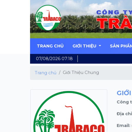
TRANG CHỦ
GIỚI THIỆU
SẢN PHẨ
07/08/2026 07:18
Giới Thiệu Chung
Trang chủ
GIỚ
Công t
Địa ch
Email: