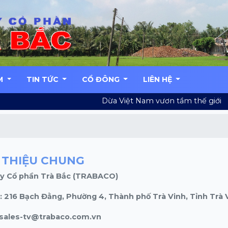
M
TIN TỨC
CỔ ĐÔNG
LIÊN HỆ
Dừa Việt Nam vươn tầm thế giới
I THIỆU CHUNG
y Cổ phần Trà Bắc (TRABACO)
ỉ: 216 Bạch Đằng, Phường 4, Thành phố Trà Vinh, Tỉnh Trà 
 sales-tv@trabaco.com.vn