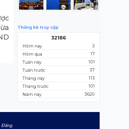
ược
dừa
Thống kê truy cập
BND
32186
2
Hôm nay
17
Hôm qua
101
Tuần này
37
Tuần trước
113
Tháng này
101
Tháng trước
3620
Năm này
 Đăng