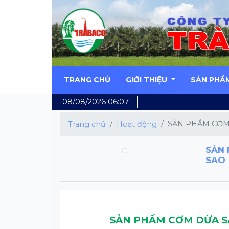
TRANG CHỦ
GIỚI THIỆU
SẢN PHẨ
08/08/2026 06:07
SẢN PHẨM CƠM 
Trang chủ
Hoạt động
SẢN 
SAO
SẢN PHẨM CƠM DỪA S