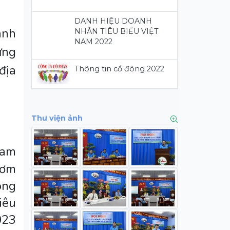
DANH HIỆU DOANH
ành
NHÂN TIÊU BIỂU VIỆT
NAM 2022
ứng
địa
Thông tin cổ đông 2022
Thư viện ảnh
ham
Cơm
ông
iêu
023