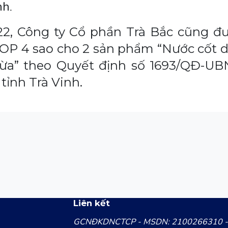
nh
.
2, Công ty Cổ phần Trà Bắc cũng đ
P 4 sao cho 2 sản phẩm “Nước cốt 
ừa” theo Quyết định số 1693/QĐ-U
ỉnh Trà Vinh.
Liên kết
GCNĐKDNCTCP - MSDN: 2100266310 -