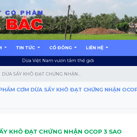
M
TIN TỨC
CỔ ĐÔNG
LIÊN HỆ
Dừa Việt Nam vươn tầm thế giới
DỪA SẤY KHÔ ĐẠT CHỨNG NHẬN...
PHẨM CƠM DỪA SẤY KHÔ ĐẠT CHỨNG NHẬN OCOP
ẤY KHÔ ĐẠT CHỨNG NHẬN OCOP 3 SAO